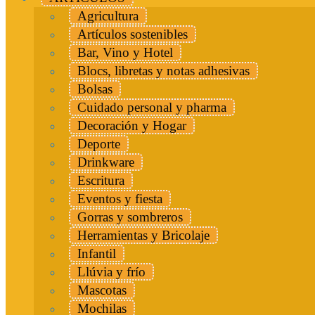
Agricultura
Artículos sostenibles
Bar, Vino y Hotel
Blocs, libretas y notas adhesivas
Bolsas
Cuidado personal y pharma
Decoración y Hogar
Deporte
Drinkware
Escritura
Eventos y fiesta
Gorras y sombreros
Herramientas y Bricolaje
Infantil
Llúvia y frío
Mascotas
Mochilas