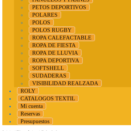
PETOS DEPORTIVOS
POLARES
POLOS
POLOS RUGBY
ROPA CALEFACTABLE
ROPA DE FIESTA
ROPA DE LLUVIA
ROPA DEPORTIVA
SOFTSHELL
SUDADERAS
VISIBILIDAD REALZADA
ROLY
CATALOGOS TEXTIL
Mi cuenta
Reservas
Presupuestos