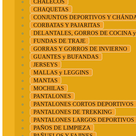
CHALECOS
CHAQUETAS
CONJUNTOS DEPORTIVOS Y CHÁND
CORBATAS Y PAJARITAS
DELANTALES, GORROS DE COCINA 
FUNDAS DE TRAJE
GORRAS Y GORROS DE INVIERNO
GUANTES y BUFANDAS
JERSEYS
MALLAS y LEGGINS
MANTAS
MOCHILAS
PANTALONES
PANTALONES CORTOS DEPORTIVOS
PANTALONES DE TREKKING
PANTALONES LARGOS DEPORTIVOS
PAÑOS DE LIMPIEZA
PAÑUELOS Y FAJINES