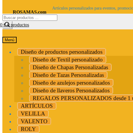
Artículos personalizados para eventos, promocio
ROSAMAS.com
Búsqueda
de
00
€
0 productos
productos
Menú
Diseño de productos personalizados
Diseño de Textil personalizado
Diseño de Chapas Personalizadas
Diseño de Tazas Personalizadas
Diseño de azulejos personalizados
Diseño de llaveros Personalizados
REGALOS PERSONALIZADOS desde 1 u
ARTÍCULOS
VELILLA
VALENTO
ROLY