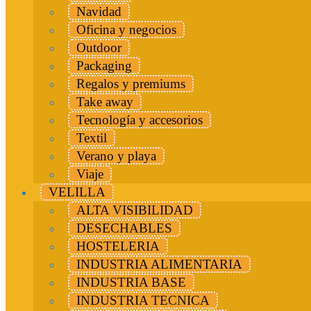
Navidad
Oficina y negocios
Outdoor
Packaging
Regalos y premiums
Take away
Tecnología y accesorios
Textil
Verano y playa
Viaje
VELILLA
ALTA VISIBILIDAD
DESECHABLES
HOSTELERIA
INDUSTRIA ALIMENTARIA
INDUSTRIA BASE
INDUSTRIA TECNICA