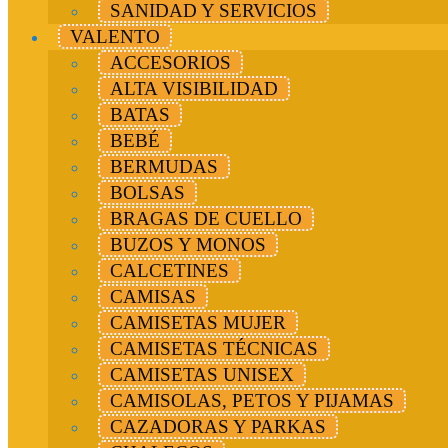
SANIDAD Y SERVICIOS
VALENTO
ACCESORIOS
ALTA VISIBILIDAD
BATAS
BEBÉ
BERMUDAS
BOLSAS
BRAGAS DE CUELLO
BUZOS Y MONOS
CALCETINES
CAMISAS
CAMISETAS MUJER
CAMISETAS TÉCNICAS
CAMISETAS UNISEX
CAMISOLAS, PETOS Y PIJAMAS
CAZADORAS Y PARKAS