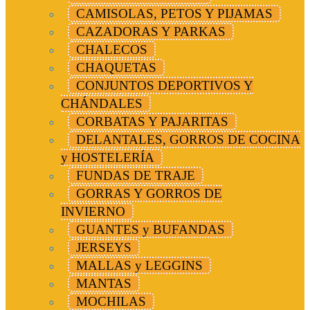
CAMISOLAS, PETOS Y PIJAMAS
CAZADORAS Y PARKAS
CHALECOS
CHAQUETAS
CONJUNTOS DEPORTIVOS Y
CHÁNDALES
CORBATAS Y PAJARITAS
DELANTALES, GORROS DE COCINA
y HOSTELERÍA
FUNDAS DE TRAJE
GORRAS Y GORROS DE
INVIERNO
GUANTES y BUFANDAS
JERSEYS
MALLAS y LEGGINS
MANTAS
MOCHILAS