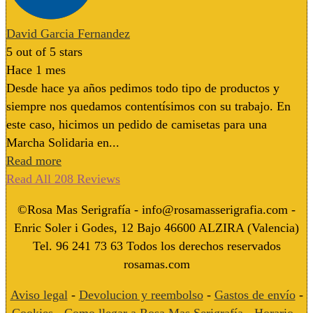
David Garcia Fernandez
5
out of 5 stars
Hace 1 mes
Desde hace ya años pedimos todo tipo de productos y
siempre nos quedamos contentísimos con su trabajo. En
este caso, hicimos un pedido de camisetas para una
Marcha Solidaria en...
Read more
Read All 208 Reviews
©Rosa Mas Serigrafía - info@rosamasserigrafia.com -
Enric Soler i Godes, 12 Bajo 46600 ALZIRA (Valencia)
Tel. 96 241 73 63 Todos los derechos reservados
rosamas.com
Aviso legal
-
Devolucion y reembolso
-
Gastos de envío
-
Cookies
-
Como llegar a Rosa Mas Serigrafía
-
Horario
-