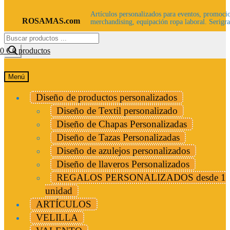
Artículos personalizados para eventos, promocio
ROSAMAS.com
merchandising, equipación ropa laboral. Serigra
Búsqueda
de
00
€
0 productos
productos
Menú
Diseño de productos personalizados
Diseño de Textil personalizado
Diseño de Chapas Personalizadas
Diseño de Tazas Personalizadas
Diseño de azulejos personalizados
Diseño de llaveros Personalizados
REGALOS PERSONALIZADOS desde 1
unidad
ARTÍCULOS
VELILLA