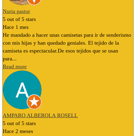
Nuria pastor
5
out of 5 stars
Hace 1 mes
He mandado a hacer unas camisetas para ir de senderismo
con mis hijas y han quedado geniales. El tejido de la
camiseta es espectacular.De esos tejidos que se usan
para...
Read more
AMPARO ALBEROLA ROSELL
5
out of 5 stars
Hace 2 meses