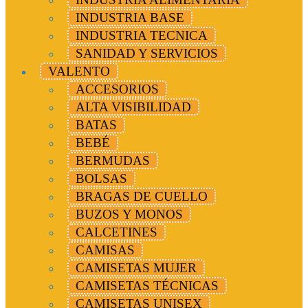
INDUSTRIA BASE
INDUSTRIA TECNICA
SANIDAD Y SERVICIOS
VALENTO
ACCESORIOS
ALTA VISIBILIDAD
BATAS
BEBÉ
BERMUDAS
BOLSAS
BRAGAS DE CUELLO
BUZOS Y MONOS
CALCETINES
CAMISAS
CAMISETAS MUJER
CAMISETAS TÉCNICAS
CAMISETAS UNISEX