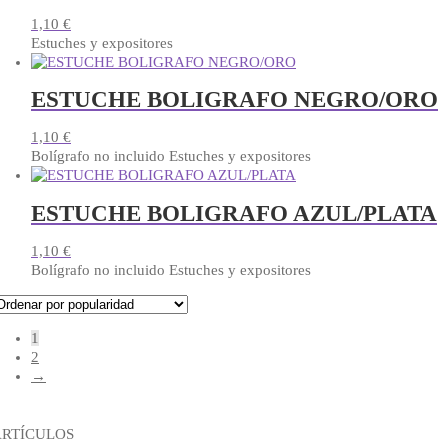
múltiples
variantes.
1,10
€
Las
Estuches y expositores
opciones
se
ESTUCHE BOLIGRAFO NEGRO/ORO
pueden
elegir
1,10
€
en
Bolígrafo no incluido Estuches y expositores
la
página
de
ESTUCHE BOLIGRAFO AZUL/PLATA
producto
1,10
€
Bolígrafo no incluido Estuches y expositores
1
2
→
ARTÍCULOS