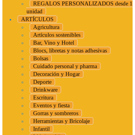
REGALOS PERSONALIZADOS desde 1
unidad
ARTÍCULOS
Agricultura
Artículos sostenibles
Bar, Vino y Hotel
Blocs, libretas y notas adhesivas
Bolsas
Cuidado personal y pharma
Decoración y Hogar
Deporte
Drinkware
Escritura
Eventos y fiesta
Gorras y sombreros
Herramientas y Bricolaje
Infantil