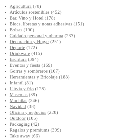
Agricultura
(70)
Artículos sostenibles
(452)
Bar, Vino y Hotel
(178)
Blocs, libretas y notas adhesivas
(151)
Bolsas
(190)
Cuidado personal y pharma
(233)
Decoración y Hogar
(251)
Deporte
(172)
Drinkware
(415)
Escritura
(394)
Eventos y fiesta
(169)
Gorras y sombreros
(107)
Herramientas y Bricolaje
(188)
Infantil
(81)
Llúvia y frío
(128)
Mascotas
(39)
Mochilas
(246)
Navidad
(38)
Oficina y negocios
(220)
Outdoor
(105)
Packaging
(42)
Regalos y premiums
(399)
Take away
(66)