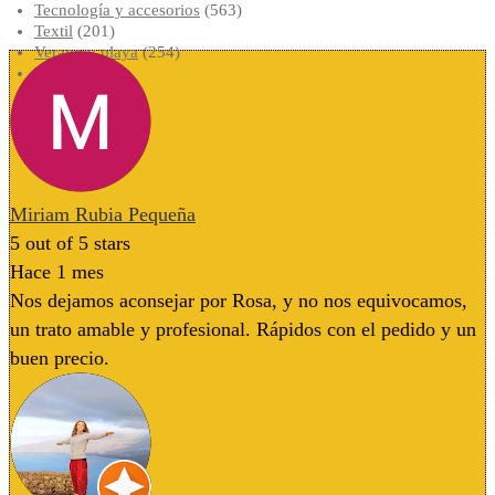
Tecnología y accesorios
(563)
Textil
(201)
Verano y playa
(254)
Viaje
(86)
Miriam Rubia Pequeña
5
out of 5 stars
Hace 1 mes
Nos dejamos aconsejar por Rosa, y no nos equivocamos,
un trato amable y profesional. Rápidos con el pedido y un
buen precio.