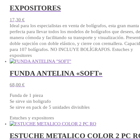
EXPOSITORES
17,30
€
Ideal para los especialistas en venta de bolígrafos, esta gran manta
perfecta para llevar todos los modelos de bolígrafos que desees, d
manera cómoda y facilitando su transporte y visualización. Presen
doble sujeción con doble elástico, y cierre con cremallera. Capaci
para 107 bolígrafos. NO INCLUYE BOLÍGRAFOS. Estuches y
expositores
FUNDA ANTELINA «SOFT»
68,00
€
Funda de 1 pieza
Se sirve sin boligrafo
Se sirve en pack de 5 unidades divisibles
Estuches y expositores
Este
producto
ESTUCHE METALICO COLOR 2 PC R
tiene