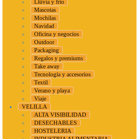
Llúvia y frío
Mascotas
Mochilas
Navidad
Oficina y negocios
Outdoor
Packaging
Regalos y premiums
Take away
Tecnología y accesorios
Textil
Verano y playa
Viaje
VELILLA
ALTA VISIBILIDAD
DESECHABLES
HOSTELERIA
INDUSTRIA ALIMENTARIA