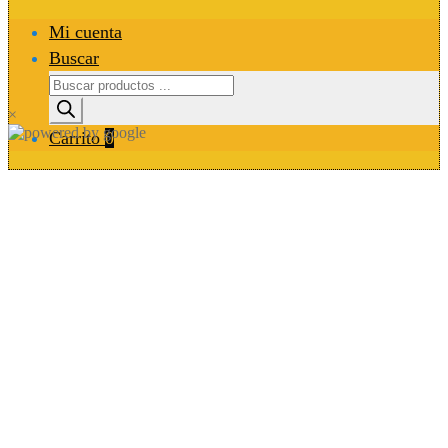
Mi cuenta
Buscar
Búsqueda
de
×
productos
Carrito
0