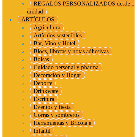
REGALOS PERSONALIZADOS desde 1
unidad
ARTÍCULOS
Agricultura
Artículos sostenibles
Bar, Vino y Hotel
Blocs, libretas y notas adhesivas
Bolsas
Cuidado personal y pharma
Decoración y Hogar
Deporte
Drinkware
Escritura
Eventos y fiesta
Gorras y sombreros
Herramientas y Bricolaje
Infantil