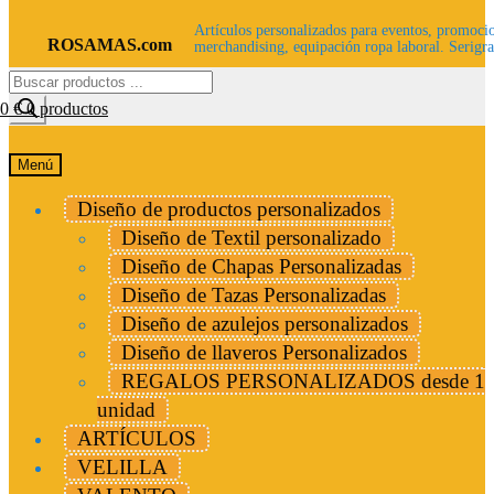
Artículos personalizados para eventos, promocio
ROSAMAS.com
merchandising, equipación ropa laboral. Serigra
Búsqueda
de
00
€
0 productos
productos
Menú
Diseño de productos personalizados
Diseño de Textil personalizado
Diseño de Chapas Personalizadas
Diseño de Tazas Personalizadas
Diseño de azulejos personalizados
Diseño de llaveros Personalizados
REGALOS PERSONALIZADOS desde 1
unidad
ARTÍCULOS
VELILLA