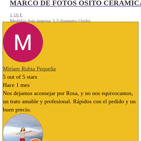
MARCO DE FOTOS OSITO CERAMIC
1,16
€
Medidas foto interior 3,3 diametro Outlet
Miriam Rubia Pequeña
5
out of 5 stars
Hace 1 mes
Nos dejamos aconsejar por Rosa, y no nos equivocamos,
un trato amable y profesional. Rápidos con el pedido y un
buen precio.