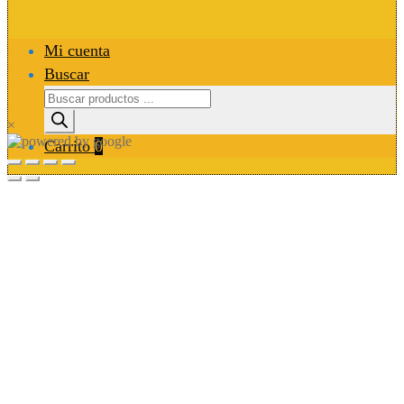
Mi cuenta
Buscar
Búsqueda
de
×
productos
Carrito
0