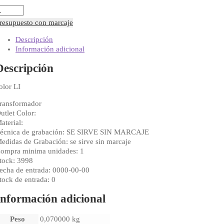
TRANSFORMADOR
,5V/200MA
resupuesto con marcaje
antidad
Descripción
Información adicional
Descripción
olor LI
ransformador
utlet Color:
aterial:
écnica de grabación: SE SIRVE SIN MARCAJE
edidas de Grabación: se sirve sin marcaje
ompra minima unidades: 1
tock: 3998
echa de entrada: 0000-00-00
tock de entrada: 0
Información adicional
Peso
0,070000 kg