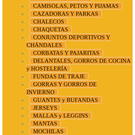
CAMISOLAS, PETOS Y PIJAMAS
CAZADORAS Y PARKAS
CHALECOS
CHAQUETAS
CONJUNTOS DEPORTIVOS Y
CHÁNDALES
CORBATAS Y PAJARITAS
DELANTALES, GORROS DE COCINA
y HOSTELERÍA
FUNDAS DE TRAJE
GORRAS Y GORROS DE
INVIERNO
GUANTES y BUFANDAS
JERSEYS
MALLAS y LEGGINS
MANTAS
MOCHILAS