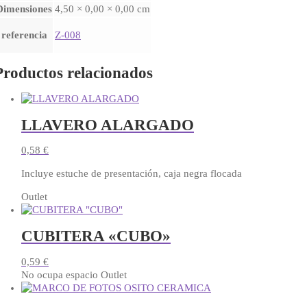
Dimensiones
4,50 × 0,00 × 0,00 cm
referencia
Z-008
Productos relacionados
LLAVERO ALARGADO
0,58
€
Incluye estuche de presentación, caja negra flocada
Outlet
CUBITERA «CUBO»
0,59
€
No ocupa espacio Outlet