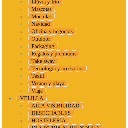
Llúvia y frío
Mascotas
Mochilas
Navidad
Oficina y negocios
Outdoor
Packaging
Regalos y premiums
Take away
Tecnología y accesorios
Textil
Verano y playa
Viaje
VELILLA
ALTA VISIBILIDAD
DESECHABLES
HOSTELERIA
INDUSTRIA ALIMENTARIA