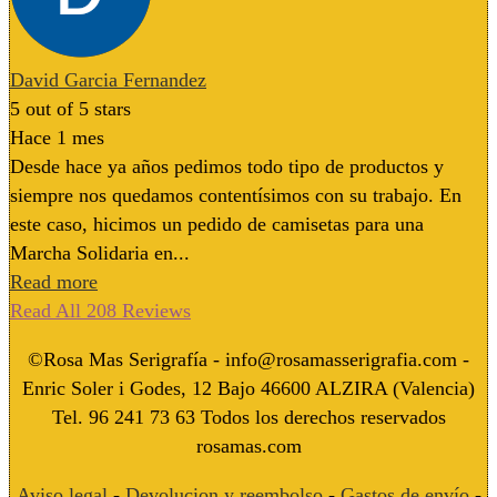
David Garcia Fernandez
5
out of 5 stars
Hace 1 mes
Desde hace ya años pedimos todo tipo de productos y
siempre nos quedamos contentísimos con su trabajo. En
este caso, hicimos un pedido de camisetas para una
Marcha Solidaria en...
Read more
Read All 208 Reviews
©Rosa Mas Serigrafía - info@rosamasserigrafia.com -
Enric Soler i Godes, 12 Bajo 46600 ALZIRA (Valencia)
Tel. 96 241 73 63 Todos los derechos reservados
rosamas.com
Aviso legal
-
Devolucion y reembolso
-
Gastos de envío
-