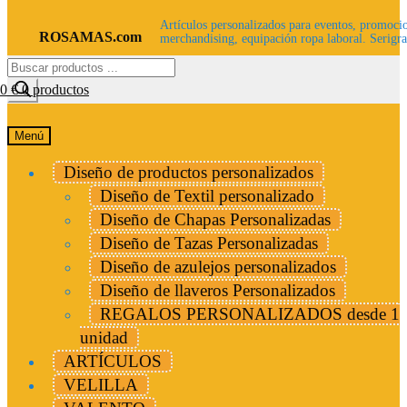
Artículos personalizados para eventos, promocio
ROSAMAS.com
merchandising, equipación ropa laboral. Serigra
Búsqueda
de
00
€
0 productos
productos
Menú
Diseño de productos personalizados
Diseño de Textil personalizado
Diseño de Chapas Personalizadas
Diseño de Tazas Personalizadas
Diseño de azulejos personalizados
Diseño de llaveros Personalizados
REGALOS PERSONALIZADOS desde 1
unidad
ARTÍCULOS
VELILLA