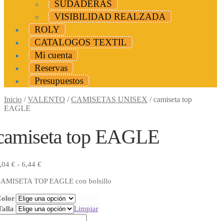
SUDADERAS
VISIBILIDAD REALZADA
ROLY
CATALOGOS TEXTIL
Mi cuenta
Reservas
Presupuestos
Inicio
/
VALENTO
/
CAMISETAS UNISEX
/
camiseta top
EAGLE
camiseta top EAGLE
Rango
,04
€
-
6,44
€
de
AMISETA TOP EAGLE con bolsillo
precios:
desde
olor
5,04 €
Talla
Limpiar
hasta
amiseta
6,44 €