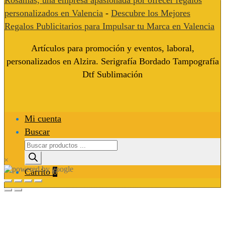
Rosamas, una empresa apasionada por ofrecer regalos
personalizados en Valencia
-
Descubre los Mejores
Regalos Publicitarios para Impulsar tu Marca en Valencia
Artículos para promoción y eventos, laboral,
personalizados en Alzira. Serigrafía Bordado Tampografía
Dtf Sublimación
Mi cuenta
Buscar
Búsqueda
de
×
productos
Carrito
0