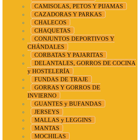
CAMISOLAS, PETOS Y PIJAMAS
CAZADORAS Y PARKAS
CHALECOS
CHAQUETAS
CONJUNTOS DEPORTIVOS Y
CHÁNDALES
CORBATAS Y PAJARITAS
DELANTALES, GORROS DE COCINA
y HOSTELERÍA
FUNDAS DE TRAJE
GORRAS Y GORROS DE
INVIERNO
GUANTES y BUFANDAS
JERSEYS
MALLAS y LEGGINS
MANTAS
MOCHILAS