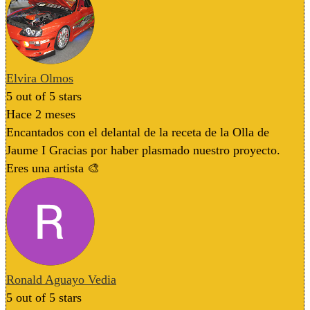
Elvira Olmos
5
out of 5 stars
Hace 2 meses
Encantados con el delantal de la receta de la Olla de
Jaume I Gracias por haber plasmado nuestro proyecto.
Eres una artista 🎨
Ronald Aguayo Vedia
5
out of 5 stars