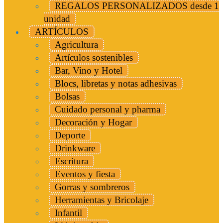
REGALOS PERSONALIZADOS desde 1
unidad
ARTÍCULOS
Agricultura
Artículos sostenibles
Bar, Vino y Hotel
Blocs, libretas y notas adhesivas
Bolsas
Cuidado personal y pharma
Decoración y Hogar
Deporte
Drinkware
Escritura
Eventos y fiesta
Gorras y sombreros
Herramientas y Bricolaje
Infantil