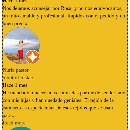
Hace 1 mes
en
la
Nos dejamos aconsejar por Rosa, y no nos equivocamos,
página
un trato amable y profesional. Rápidos con el pedido y un
de
buen precio.
producto
Nuria pastor
5
out of 5 stars
Hace 1 mes
He mandado a hacer unas camisetas para ir de senderismo
con mis hijas y han quedado geniales. El tejido de la
camiseta es espectacular.De esos tejidos que se usan
para...
Read more