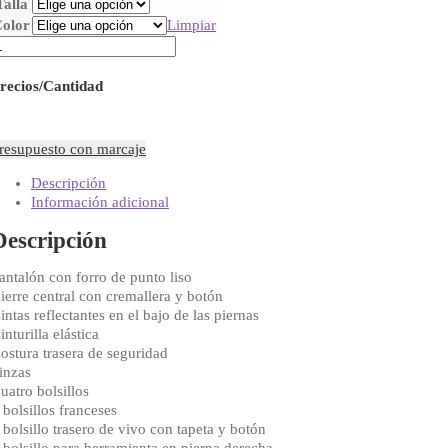
Talla
olor
Limpiar
ANTALÓN
FORRADO
V
recios/Cantidad
160
antidad
resupuesto con marcaje
Descripción
Información adicional
Descripción
antalón con forro de punto liso
ierre central con cremallera y botón
intas reflectantes en el bajo de las piernas
inturilla elástica
ostura trasera de seguridad
inzas
uatro bolsillos
 bolsillos franceses
 bolsillo trasero de vivo con tapeta y botón