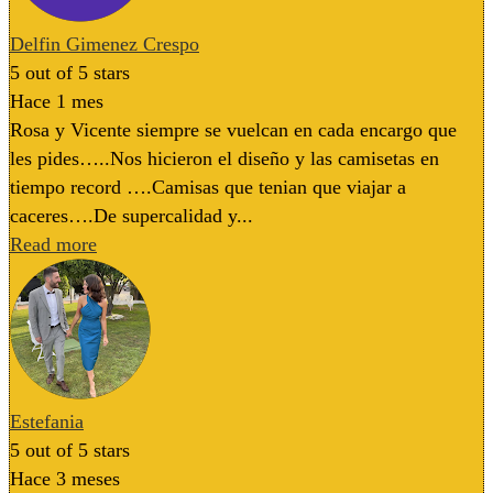
Delfin Gimenez Crespo
5
out of 5 stars
Hace 1 mes
Rosa y Vicente siempre se vuelcan en cada encargo que
les pides…..Nos hicieron el diseño y las camisetas en
tiempo record ….Camisas que tenian que viajar a
caceres….De supercalidad y...
Read more
Estefania
5
out of 5 stars
Hace 3 meses