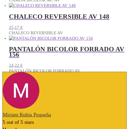
CAMISA BICOLOR MC AV
Este
producto
CHALECO REVERSIBLE AV 148
tiene
múltiples
variantes.
25,17
€
Las
CHALECO REVERSIBLE AV
Este
opciones
producto
se
PANTALÓN BICOLOR FORRADO AV
tiene
pueden
156
múltiples
elegir
variantes.
en
Las
24,22
€
la
opciones
PANTALÓN BICOLOR FORRADO AV
página
Este
se
de
producto
pueden
producto
tiene
elegir
múltiples
en
variantes.
la
Las
página
opciones
de
Miriam Rubia Pequeña
se
producto
pueden
5
out of 5 stars
elegir