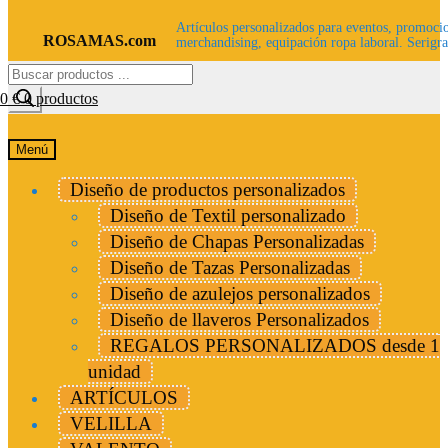
Artículos personalizados para eventos, promocio
ROSAMAS.com
merchandising, equipación ropa laboral. Serigra
Búsqueda
de
00
€
0 productos
productos
Menú
Diseño de productos personalizados
Diseño de Textil personalizado
Diseño de Chapas Personalizadas
Diseño de Tazas Personalizadas
Diseño de azulejos personalizados
Diseño de llaveros Personalizados
REGALOS PERSONALIZADOS desde 1
unidad
ARTÍCULOS
VELILLA