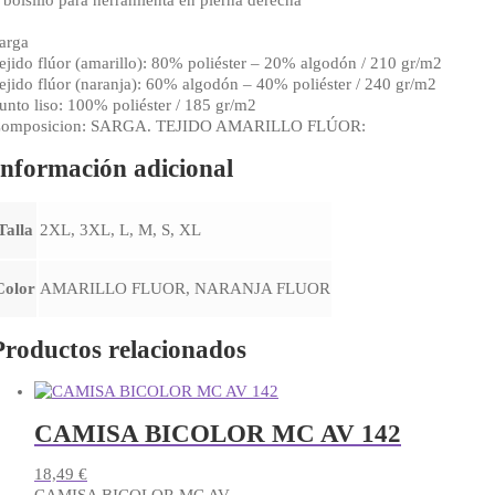
 bolsillo para herramienta en pierna derecha
arga
ejido flúor (amarillo): 80% poliéster – 20% algodón / 210 gr/m2
ejido flúor (naranja): 60% algodón – 40% poliéster / 240 gr/m2
unto liso: 100% poliéster / 185 gr/m2
omposicion: SARGA. TEJIDO AMARILLO FLÚOR:
Información adicional
Talla
2XL, 3XL, L, M, S, XL
Color
AMARILLO FLUOR, NARANJA FLUOR
Productos relacionados
CAMISA BICOLOR MC AV 142
18,49
€