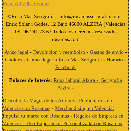
Read All 208 Reviews
©Rosa Mas Serigrafía - info@rosamasserigrafia.com -
Enric Soler i Godes, 12 Bajo 46600 ALZIRA (Valencia)
Tel. 96 241 73 63 Todos los derechos reservados
rosamas.com
Aviso legal
-
Devolucion y reembolso
-
Gastos de envío
-
Cookies
-
Como llegar a Rosa Mas Serigrafía
-
Horario
-
Facebook
Enlaces de Interés:
Ropa laboral Alzira -
Serigrafia
Alzira
-
Descubre la Magia de los Artículos Publicitarios en
Valencia con Rosamas
-
Merchandising en Valencia:
Impulsa tu marca con Rosamas
-
Regalos de Empresa en
Valencia – Una Experiencia Personalizada con Rosamas
-