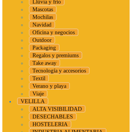
Llúvia y frío
Mascotas
Mochilas
Navidad
Oficina y negocios
Outdoor
Packaging
Regalos y premiums
Take away
Tecnología y accesorios
Textil
Verano y playa
Viaje
VELILLA
ALTA VISIBILIDAD
DESECHABLES
HOSTELERIA
INDUSTRIA ALIMENTARIA