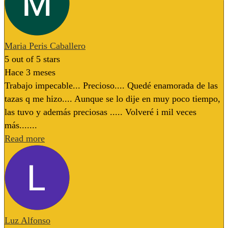
Maria Peris Caballero
5
out of 5 stars
Hace 3 meses
Trabajo impecable... Precioso.... Quedé enamorada de las
tazas q me hizo.... Aunque se lo dije en muy poco tiempo,
las tuvo y además preciosas ..... Volveré i mil veces
más.......
Read more
Luz Alfonso